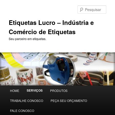
Pular
para
Pesqu
o
conteúdo
Etiquetas Lucro – Indústria e
principal
Comércio de Etiquetas
Seu parceiro em etiquetas.
Menu
SERVIÇOS
HOME
PRODUTOS
principal
TRABALHE CONOSCO
PEÇA SEU ORÇAMENTO
FALE CONOSCO